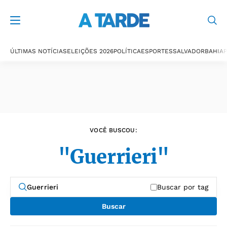
Últimas notícias
ÚLTIMAS NOTÍCIAS
ELEIÇÕES 2026
POLÍTICA
ESPORTES
SALVADOR
BAHIA
P
VOCÊ BUSCOU:
"Guerrieri"
Buscar por tag
Buscar