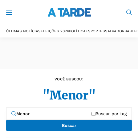
Últimas notícias
ÚLTIMAS NOTÍCIAS
ELEIÇÕES 2026
POLÍTICA
ESPORTES
SALVADOR
BAHIA
P
VOCÊ BUSCOU:
"Menor"
Buscar por tag
Buscar