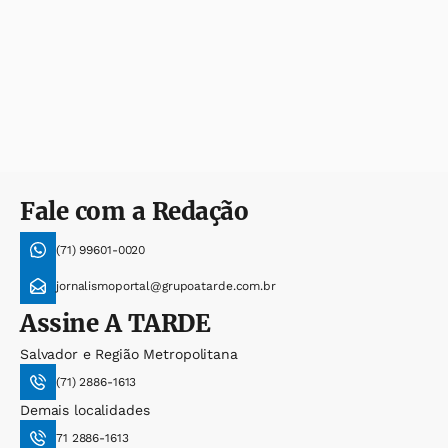
Fale com a Redação
(71) 99601-0020
jornalismoportal@grupoatarde.com.br
Assine
A TARDE
Salvador e Região Metropolitana
(71) 2886-1613
Demais localidades
71 2886-1613