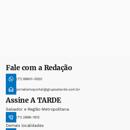
Fale com a Redação
(71) 99601-0020
jornalismoportal@grupoatarde.com.br
Assine
A TARDE
Salvador e Região Metropolitana
(71) 2886-1613
Demais localidades