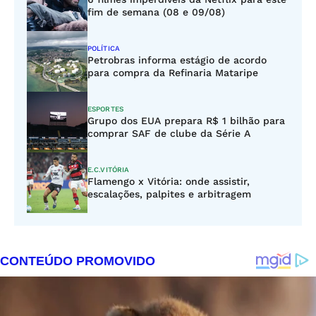
fim de semana (08 e 09/08)
POLÍTICA
Petrobras informa estágio de acordo
para compra da Refinaria Mataripe
ESPORTES
Grupo dos EUA prepara R$ 1 bilhão para
comprar SAF de clube da Série A
E.C.VITÓRIA
Flamengo x Vitória: onde assistir,
escalações, palpites e arbitragem