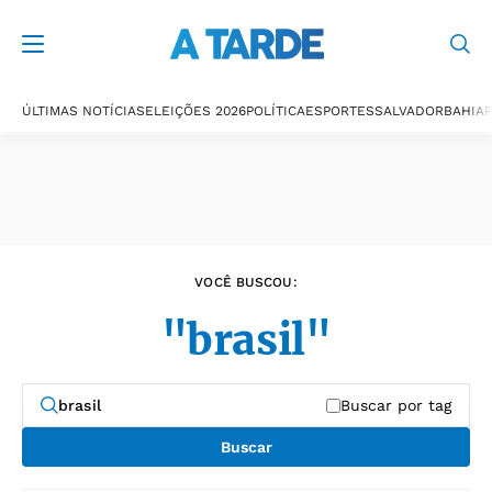
Últimas notícias
ÚLTIMAS NOTÍCIAS
ELEIÇÕES 2026
POLÍTICA
ESPORTES
SALVADOR
BAHIA
P
VOCÊ BUSCOU:
"brasil"
Buscar por tag
Buscar