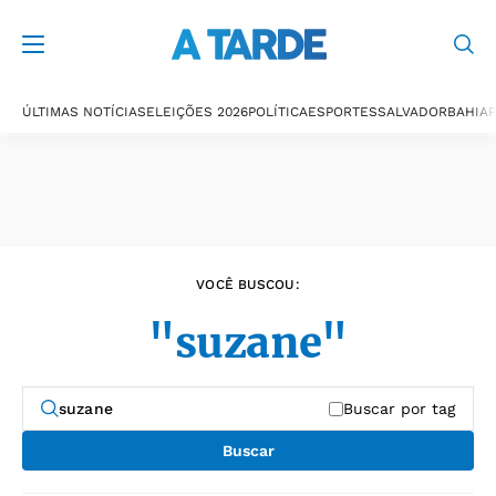
Últimas notícias
ÚLTIMAS NOTÍCIAS
ELEIÇÕES 2026
POLÍTICA
ESPORTES
SALVADOR
BAHIA
P
VOCÊ BUSCOU:
"suzane"
Buscar por tag
Buscar