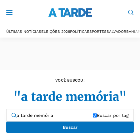
Últimas notícias
ÚLTIMAS NOTÍCIAS
ELEIÇÕES 2026
POLÍTICA
ESPORTES
SALVADOR
BAHIA
P
VOCÊ BUSCOU:
"a tarde memória"
Buscar por tag
Buscar