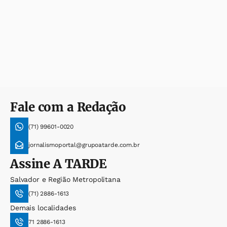
Fale com a Redação
(71) 99601-0020
jornalismoportal@grupoatarde.com.br
Assine
A TARDE
Salvador e Região Metropolitana
(71) 2886-1613
Demais localidades
71 2886-1613