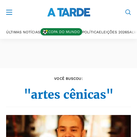
Últimas notícias
COPA DO MUNDO
ÚLTIMAS NOTÍCIAS
POLÍTICA
ELEIÇÕES 2026
SALV
VOCÊ BUSCOU:
"artes cênicas"