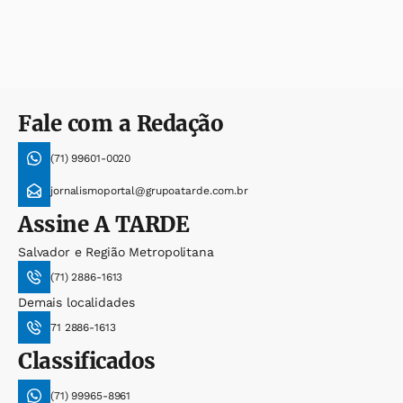
Fale com a Redação
(71) 99601-0020
jornalismoportal@grupoatarde.com.br
Assine
A TARDE
Salvador e Região Metropolitana
(71) 2886-1613
Demais localidades
71 2886-1613
Classificados
(71) 99965-8961