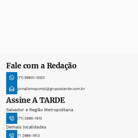
Fale com a Redação
(71) 99601-0020
jornalismoportal@grupoatarde.com.br
Assine
A TARDE
Salvador e Região Metropolitana
(71) 2886-1613
Demais localidades
71 2886-1613