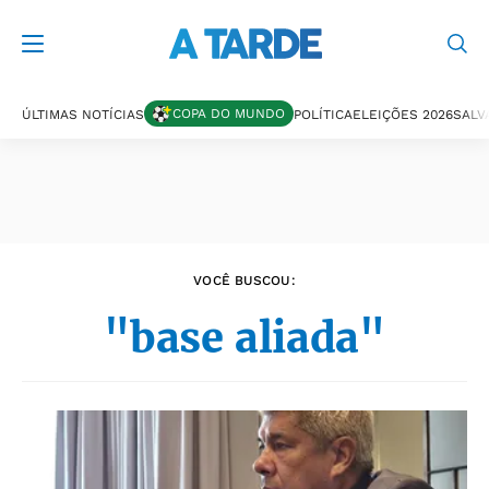
Últimas notícias
COPA DO MUNDO
ÚLTIMAS NOTÍCIAS
POLÍTICA
ELEIÇÕES 2026
SALV
VOCÊ BUSCOU:
"base aliada"