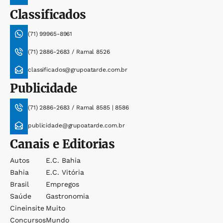
Classificados
(71) 99965-8961
(71) 2886-2683 / Ramal 8526
classificados@grupoatarde.com.br
Publicidade
(71) 2886-2683 / Ramal 8585 | 8586
publicidade@grupoatarde.com.br
Canais e Editorias
Autos
E.c. Bahia
Bahia
E.c. Vitória
Brasil
Empregos
Saúde
Gastronomia
Cineinsite
Muito
Concursos
Mundo