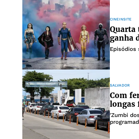
CINEINSITE
Quarta 
ganha d
Episódios
SALVADOR
Com fer
longas 
'Zumbi dos
programada