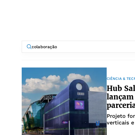
CIÊNCIA & TE
Hub Sal
lançam
parceri
Projeto fo
verticais 
baiano