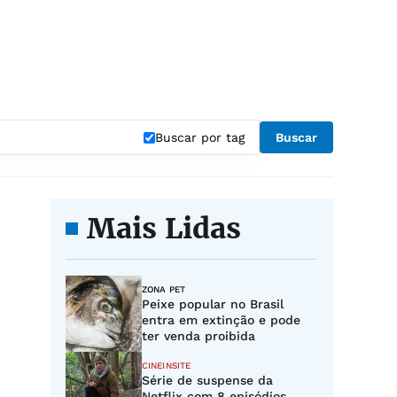
Buscar por tag
Buscar
Mais Lidas
ZONA PET
Peixe popular no Brasil
entra em extinção e pode
ter venda proibida
CINEINSITE
Série de suspense da
Netflix com 8 episódios