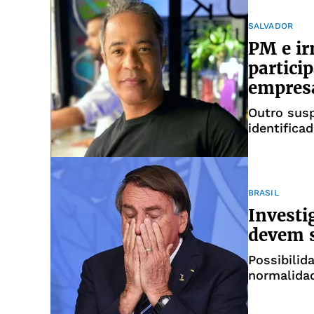
SALVADOR
PM e ir
partici
empres
Outro susp
identifica
BRASIL
Investi
devem s
Possibilid
normalida