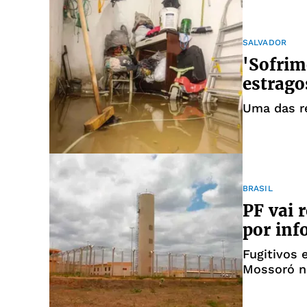
SALVADOR
'Sofrim
estrago
Uma das re
BRASIL
PF vai 
por inf
Fugitivos 
Mossoró no