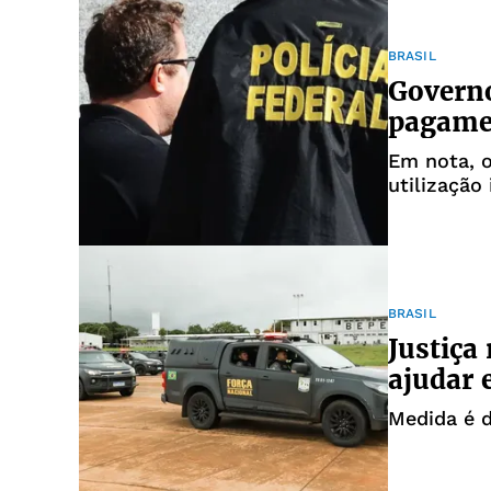
BRASIL
Governo
pagamen
Em nota, o
utilização
irregular
BRASIL
Justiça
ajudar 
Medida é d