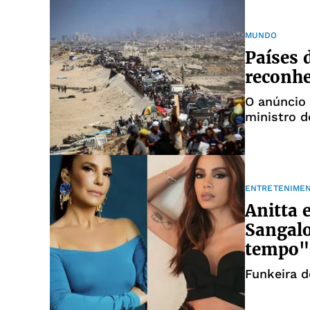
MUNDO
Países 
reconhe
O anúncio 
ministro 
ENTRETENIME
Anitta 
Sangalo
tempo"
Funkeira d