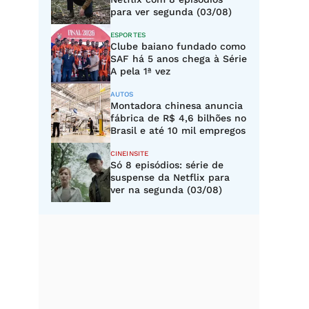
para ver segunda (03/08)
ESPORTES
Clube baiano fundado como
SAF há 5 anos chega à Série
A pela 1ª vez
AUTOS
Montadora chinesa anuncia
fábrica de R$ 4,6 bilhões no
Brasil e até 10 mil empregos
CINEINSITE
Só 8 episódios: série de
suspense da Netflix para
ver na segunda (03/08)