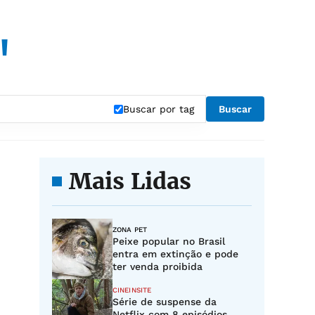
"
Buscar por tag
Buscar
Mais Lidas
ZONA PET
Peixe popular no Brasil
entra em extinção e pode
ter venda proibida
CINEINSITE
Série de suspense da
Netflix com 8 episódios