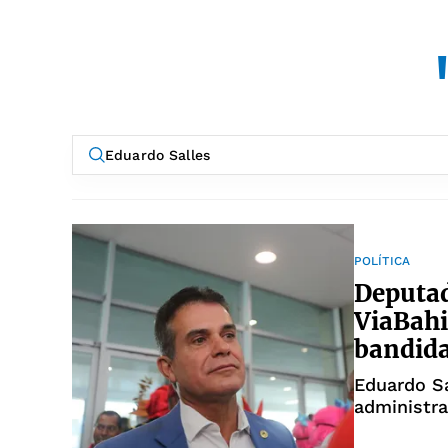
POLÍTICA
Deputad
ViaBah
bandid
Eduardo Sa
administra