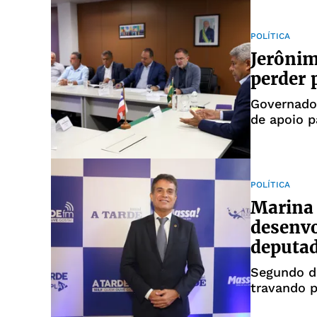
POLÍTICA
Jerônim
perder 
Governado
de apoio p
POLÍTICA
Marina 
desenvo
deputa
Segundo de
travando 
econômico