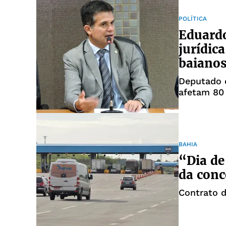
POLÍTICA
Eduardo
jurídic
baiano
Deputado 
afetam 80 
BAHIA
“Dia de
da conc
Contrato d