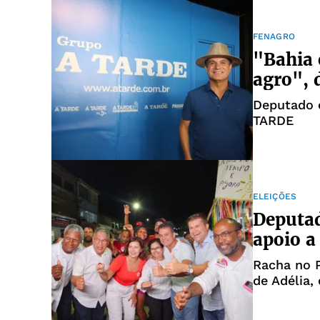
FENAGRO
"Bahia 
agro", 
Deputado e
TARDE
ELEIÇÕES
Deputad
apoio a
Racha no P
de Adélia,