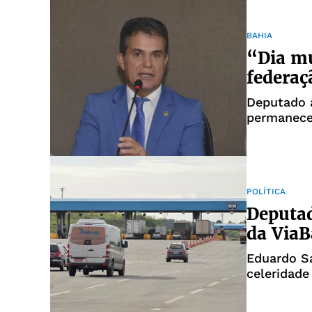
BAHIA
“Dia mu
federaç
Deputado 
permanece
POLÍTICA
Deputad
da ViaB
Eduardo Sa
celeridade