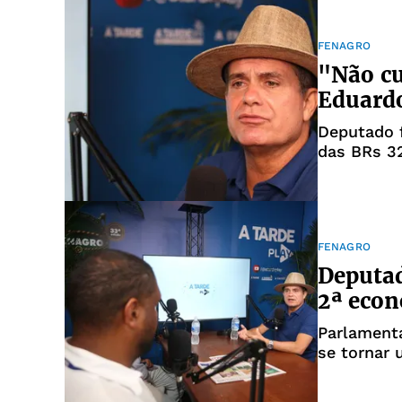
FENAGRO
"Não cu
Eduardo
Deputado 
das BRs 32
FENAGRO
Deputad
2ª econ
Parlamenta
se tornar 