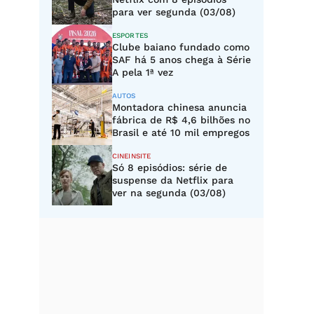
para ver segunda (03/08)
ESPORTES
Clube baiano fundado como
SAF há 5 anos chega à Série
A pela 1ª vez
AUTOS
Montadora chinesa anuncia
fábrica de R$ 4,6 bilhões no
Brasil e até 10 mil empregos
CINEINSITE
Só 8 episódios: série de
suspense da Netflix para
ver na segunda (03/08)