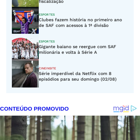
fiscalização
ESPORTES
Clubes fazem história no primeiro ano
de SAF com acessos à 1ª divisão
ESPORTES
Gigante baiano se reergue com SAF
milionária e volta à Série A
CINEINSITE
Série imperdível da Netflix com 8
episódios para seu domingo (02/08)