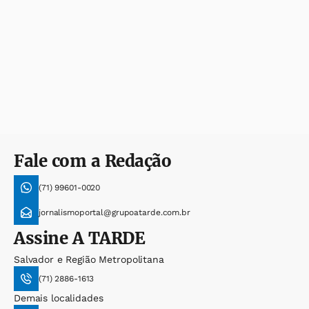
Fale com a Redação
(71) 99601-0020
jornalismoportal@grupoatarde.com.br
Assine
A TARDE
Salvador e Região Metropolitana
(71) 2886-1613
Demais localidades