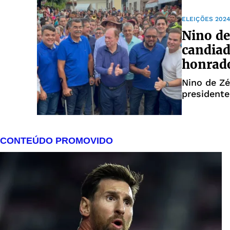
ELEIÇÕES 202
Nino de
candiad
honrad
Nino de Z
presidente
2004