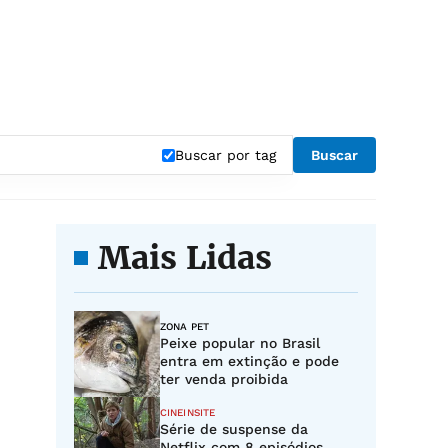
Buscar por tag
Buscar
Mais Lidas
ZONA PET
Peixe popular no Brasil
entra em extinção e pode
ter venda proibida
CINEINSITE
Série de suspense da
Netflix com 8 episódios