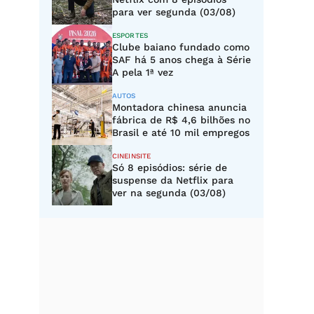
para ver segunda (03/08)
ESPORTES
Clube baiano fundado como
SAF há 5 anos chega à Série
A pela 1ª vez
AUTOS
Montadora chinesa anuncia
fábrica de R$ 4,6 bilhões no
Brasil e até 10 mil empregos
CINEINSITE
Só 8 episódios: série de
suspense da Netflix para
ver na segunda (03/08)