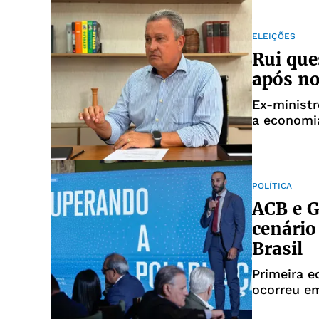
ELEIÇÕES
Rui que
após no
Ex-ministr
a economia
POLÍTICA
ACB e 
cenário
Brasil
Primeira e
ocorreu e