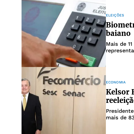
ELEIÇÕES
Biometr
baiano
Mais de 11
represent
ECONOMIA
Kelsor
reeleiç
Presidente
mais de 83