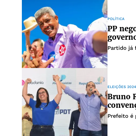
POLÍTICA
PP nego
govern
Partido já
ELEIÇÕES 202
Bruno R
conven
Prefeito é