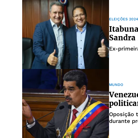
ELEIÇÕES 202
Itabuna
Sandra 
Ex-primeir
MUNDO
Venezue
politic
Oposição 
durante pr