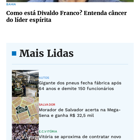
BAHIA
Como está Divaldo Franco? Entenda câncer
do líder espírita
Mais Lidas
AUTOS
Gigante dos pneus fecha fábrica após
64 anos e demite 150 funcionários
SALVADOR
Morador de Salvador acerta na Mega-
Sena e ganha R$ 32,5 mil
E.C.VITÓRIA
Vitória se aproxima de contratar novo