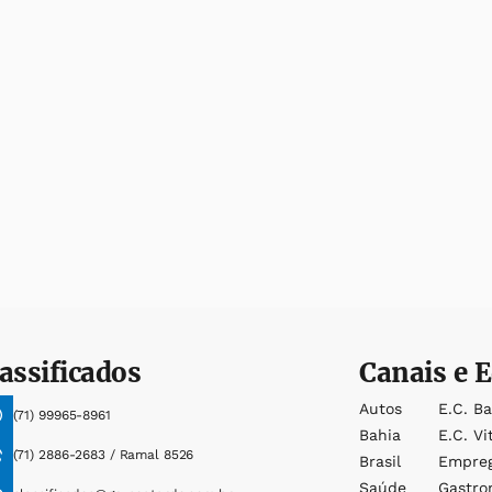
assificados
Canais e E
Autos
E.c. B
(71) 99965-8961
Bahia
E.c. Vi
(71) 2886-2683 / Ramal 8526
Brasil
Empre
Saúde
Gastro