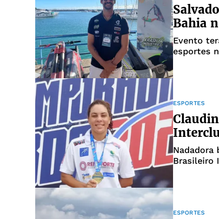
Salvado
Bahia n
Evento ter
esportes n
ESPORTES
Claudin
Intercl
Nadadora 
Brasileiro 
ESPORTES