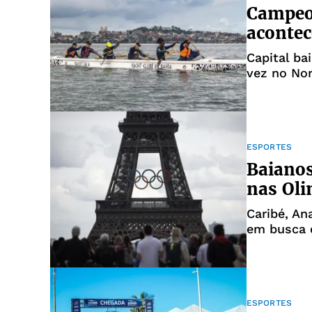
Campeon
acontec
Capital bai
vez no Nor
canoagem 
ESPORTES
Baianos
nas Oli
Caribé, An
em busca 
ESPORTES