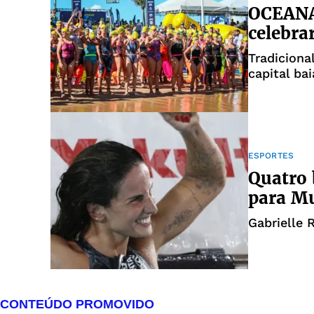
OCEANA
celebra
Tradicion
capital ba
ESPORTES
Quatro 
para Mu
Gabrielle 