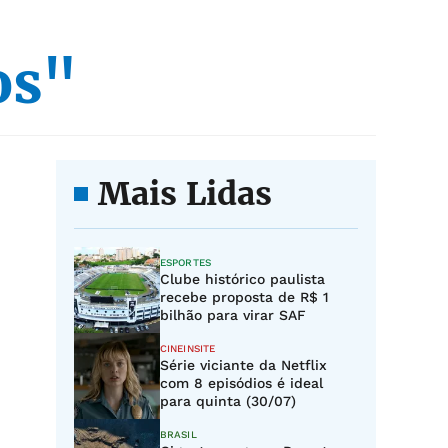
os"
Mais Lidas
ESPORTES
Clube histórico paulista
recebe proposta de R$ 1
bilhão para virar SAF
CINEINSITE
Série viciante da Netflix
com 8 episódios é ideal
para quinta (30/07)
BRASIL