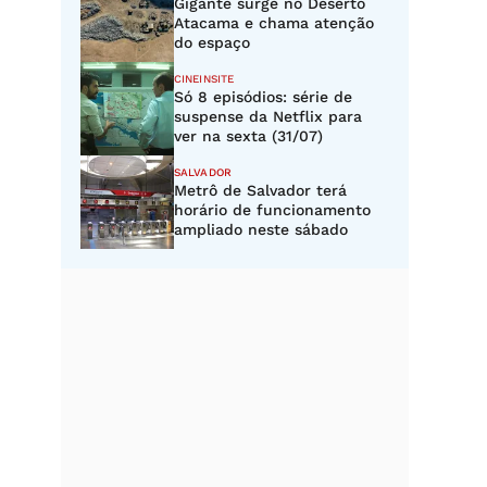
Gigante surge no Deserto
Atacama e chama atenção
do espaço
CINEINSITE
Só 8 episódios: série de
suspense da Netflix para
ver na sexta (31/07)
SALVADOR
Metrô de Salvador terá
horário de funcionamento
ampliado neste sábado