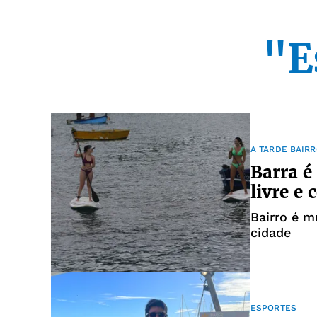
"E
A TARDE BAIR
Barra é
livre e
Bairro é m
cidade
ESPORTES