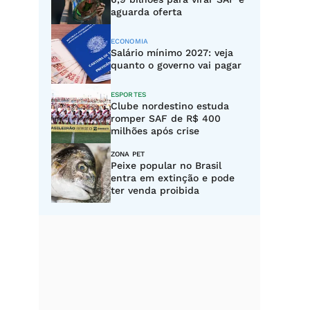
aguarda oferta
ECONOMIA
Salário mínimo 2027: veja
quanto o governo vai pagar
ESPORTES
Clube nordestino estuda
romper SAF de R$ 400
milhões após crise
ZONA PET
Peixe popular no Brasil
entra em extinção e pode
ter venda proibida