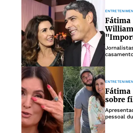
ENTRETENIME
Fátima 
William
"Impor
Jornalista
casament
ENTRETENIME
Fátima 
sobre f
Apresenta
pessoal du