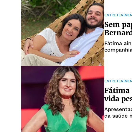
ENTRETENIME
Sem pap
Bernard
Fátima ain
companhi
ENTRETENIME
Fátima 
vida pes
Apresentad
da saúde 