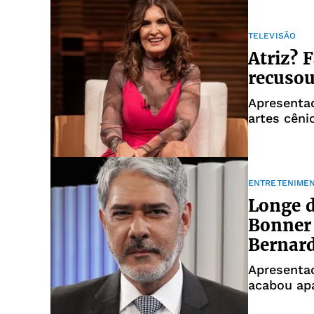
TELEVISÃO
Atriz? 
recusou
Apresentad
artes cêni
ENTRETENIME
Longe d
Bonner
Bernar
Apresentad
acabou ap