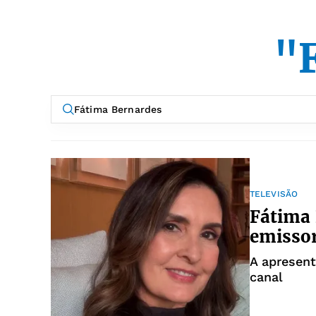
"
TELEVISÃO
Fátima 
emissor
A apresen
canal