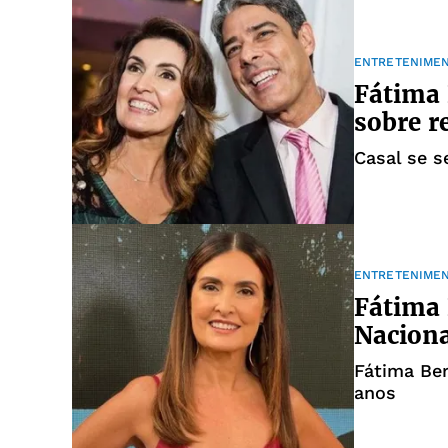
ENTRETENIME
Fátima 
sobre r
Casal se 
ENTRETENIME
Fátima 
Naciona
Fátima Ber
anos