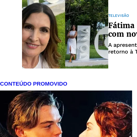
TELEVISÃO
Fátima 
com nov
A apresent
retorno à 