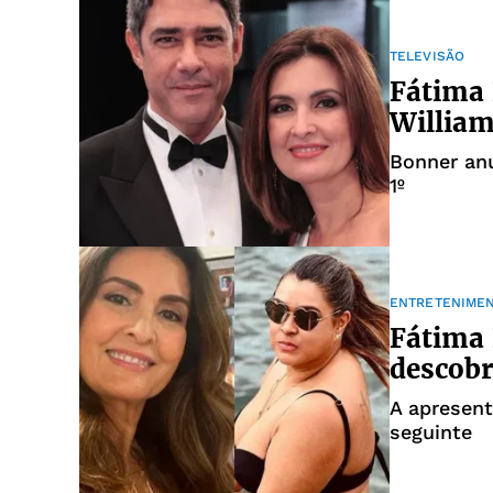
TELEVISÃO
Fátima
William
Bonner anu
1º
ENTRETENIME
Fátima 
descobr
A apresent
seguinte