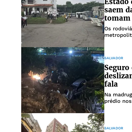
Estado 
saem da
tomam 
Os rodoviá
metropolit
quinta
SALVADOR
Seguro 
desliza
fala
Na madrug
prédio nos
veículos d
SALVADOR