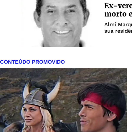
Ex-vere
morto 
Almí Marqu
sua residê