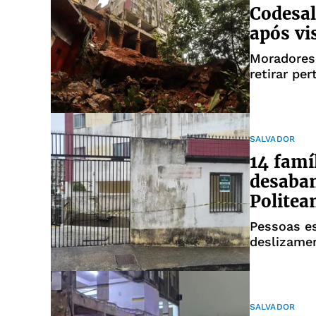
Codesal
após vi
Moradores 
retirar pe
SALVADOR
14 famí
desaba
Polite
Pessoas e
deslizamen
SALVADOR