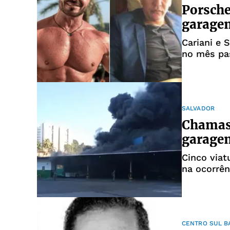
Porsche
garagem
Cariani e 
no mês pa
SALVADOR
Chamas 
garagem
Cinco viat
na ocorrên
CENTRO SUL B