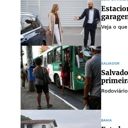
Estacio
garagem
Veja o que
SALVADOR
Salvado
primeir
Rodoviário
BAHIA