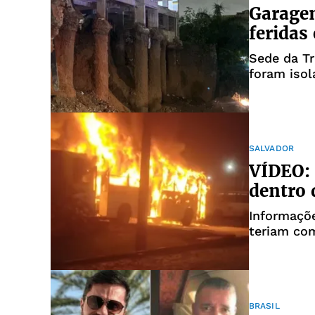
Garagem
feridas 
Sede da Tr
foram iso
SALVADOR
VÍDEO: 
dentro 
Informaçõ
teriam co
BRASIL