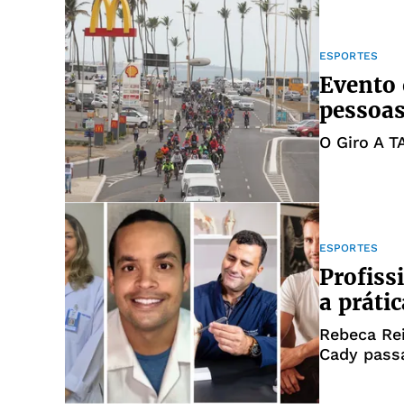
ESPORTES
Evento 
pessoas
O Giro A 
ESPORTES
Profiss
a práti
Rebeca Rei
Cady pass