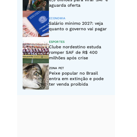
aguarda oferta
ECONOMIA
Salário mínimo 2027: veja
quanto o governo vai pagar
ESPORTES
Clube nordestino estuda
romper SAF de R$ 400
milhões após crise
ZONA PET
Peixe popular no Brasil
entra em extinção e pode
ter venda proibida