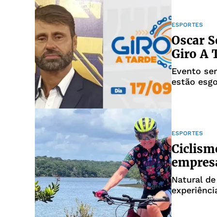
ESPORTES
Oscar S
Giro A
Evento ser
estão esg
ESPORTES
Ciclism
empresá
Natural de
experiênci