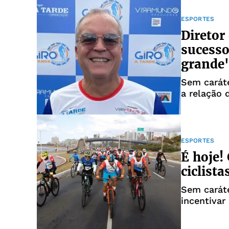
ESPORTES
Direto
sucesso
grande
Sem caráte
a relação 
ESPORTES
É hoje!
ciclista
Sem carát
incentivar