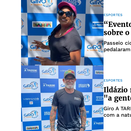
ESPORTES
“Evento
sobre o
Passeio ci
pedalaram 
ESPORTES
Ildázio
"a gent
Giro A TAR
com a nat