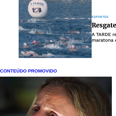
ESPORTES
Resgate
A TARDE r
maratona e