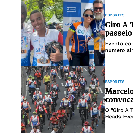
ESPORTES
Giro A 
passeio
Evento co
número ain
ESPORTES
Marcelo
convoc
O "Giro A
Heads Eve