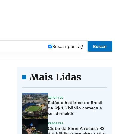
"
Buscar por tag
Buscar
Mais Lidas
ESPORTES
Estádio histórico do Brasil
de R$ 1,5 bilhão começa a
ser demolido
ESPORTES
Clube da Série A recusa R$
6,9 bilhões para virar SAF e