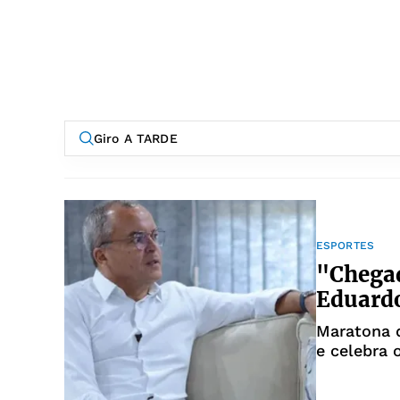
ESPORTES
"Chegad
Eduard
Maratona d
e celebra 