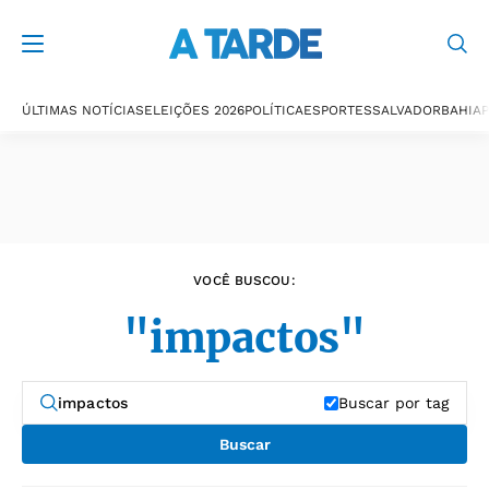
Últimas notícias
ÚLTIMAS NOTÍCIAS
ELEIÇÕES 2026
POLÍTICA
ESPORTES
SALVADOR
BAHIA
P
VOCÊ BUSCOU:
"impactos"
Buscar por tag
Buscar