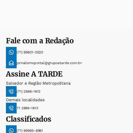
Fale com a Redação
(71) 99601-0020
jornalismoportal@grupoatarde.com.br
Assine
A TARDE
Salvador e Região Metropolitana
(71) 2886-1613
Demais localidades
71 2886-1613
Classificados
(71) 99965-8961