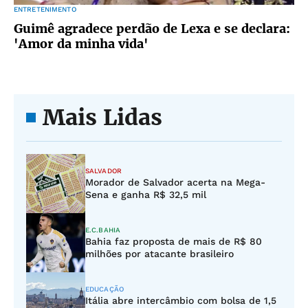
ENTRETENIMENTO
Guimê agradece perdão de Lexa e se declara:
'Amor da minha vida'
Mais Lidas
SALVADOR
Morador de Salvador acerta na Mega-
Sena e ganha R$ 32,5 mil
E.C.BAHIA
Bahia faz proposta de mais de R$ 80
milhões por atacante brasileiro
EDUCAÇÃO
Itália abre intercâmbio com bolsa de 1,5