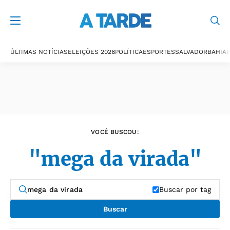
Últimas notícias
ÚLTIMAS NOTÍCIAS
ELEIÇÕES 2026
POLÍTICA
ESPORTES
SALVADOR
BAHIA
P
VOCÊ BUSCOU:
"mega da virada"
Buscar por tag
Buscar