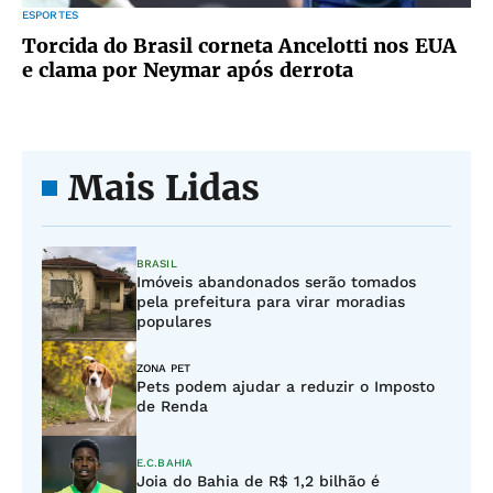
ESPORTES
Torcida do Brasil corneta Ancelotti nos EUA
e clama por Neymar após derrota
Mais Lidas
BRASIL
Imóveis abandonados serão tomados
pela prefeitura para virar moradias
populares
ZONA PET
Pets podem ajudar a reduzir o Imposto
de Renda
E.C.BAHIA
Joia do Bahia de R$ 1,2 bilhão é