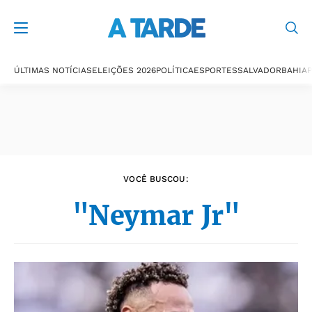
Últimas notícias
ÚLTIMAS NOTÍCIAS
ELEIÇÕES 2026
POLÍTICA
ESPORTES
SALVADOR
BAHIA
P
VOCÊ BUSCOU:
"Neymar Jr"