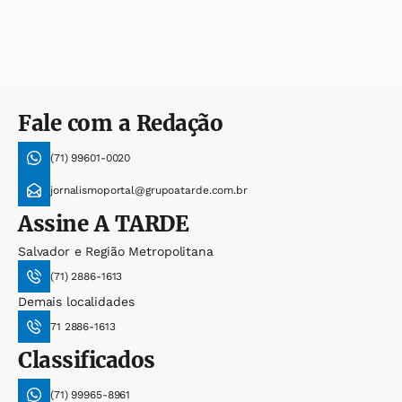
Fale com a Redação
(71) 99601-0020
jornalismoportal@grupoatarde.com.br
Assine
A TARDE
Salvador e Região Metropolitana
(71) 2886-1613
Demais localidades
71 2886-1613
Classificados
(71) 99965-8961