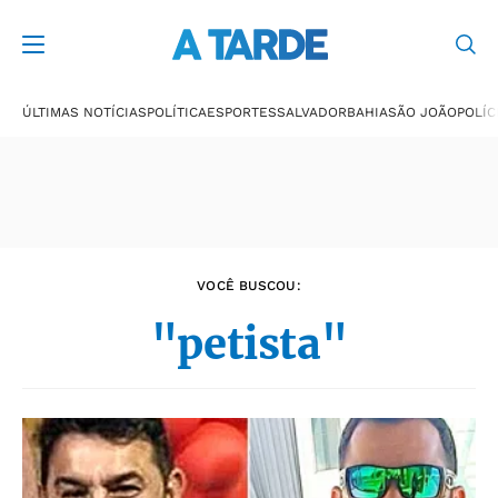
Últimas notícias
ÚLTIMAS NOTÍCIAS
POLÍTICA
ESPORTES
SALVADOR
BAHIA
SÃO JOÃO
POLÍC
VOCÊ BUSCOU:
"petista"