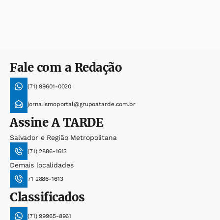
Fale com a Redação
(71) 99601-0020
jornalismoportal@grupoatarde.com.br
Assine
A TARDE
Salvador e Região Metropolitana
(71) 2886-1613
Demais localidades
71 2886-1613
Classificados
(71) 99965-8961