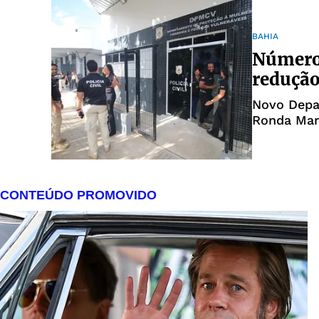
BAHIA
Número 
reduçã
Novo Depar
Ronda Mar