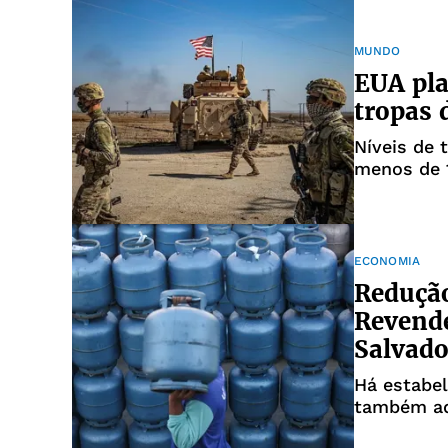
MUNDO
EUA pla
tropas 
Níveis de 
menos de 
ECONOMIA
Redução
Revend
Salvado
Há estabe
também aq
cozinha