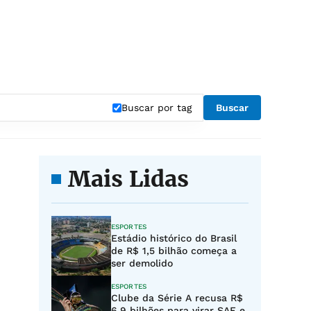
Buscar por tag
Buscar
Mais Lidas
ESPORTES
Estádio histórico do Brasil
de R$ 1,5 bilhão começa a
ser demolido
ESPORTES
Clube da Série A recusa R$
6,9 bilhões para virar SAF e