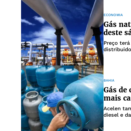
ECONOMIA
Gás nat
deste s
Preço terá
distribuid
BAHIA
Gás de 
mais ca
Acelen ta
diesel e d