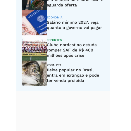
aguarda oferta
ECONOMIA
Salário mínimo 2027: veja
quanto o governo vai pagar
ESPORTES
Clube nordestino estuda
romper SAF de R$ 400
milhões após crise
ZONA PET
Peixe popular no Brasil
entra em extinção e pode
ter venda proibida