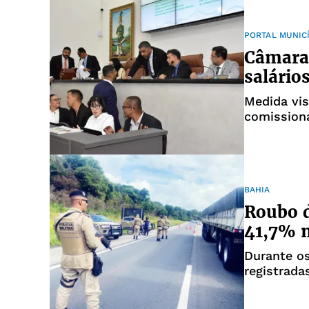
PORTAL MUNIC
Câmara 
salários
Medida vi
comissiona
econômica
BAHIA
Roubo d
41,7% n
Durante o
registrada