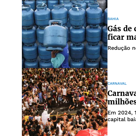
BAHIA
Gás de 
ficar m
Redução no
CARNAVAL
Carnava
milhões
Em 2024, 1
capital ba