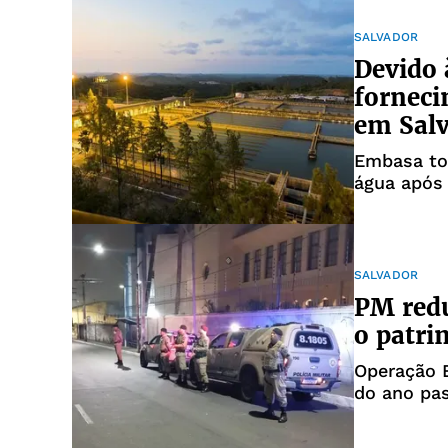
SALVADOR
Devido 
forneci
em Sal
Embasa to
água após 
SALVADOR
PM redu
o patri
Operação 
do ano pa