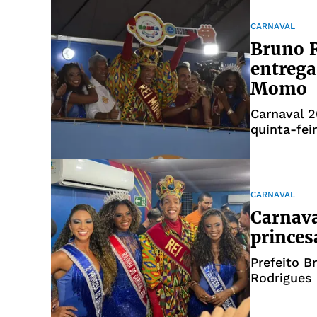
CARNAVAL
Bruno R
entrega
Momo
Carnaval 2
quinta-fei
CARNAVAL
Carnava
princes
Prefeito B
Rodrigues 
Campo Gr