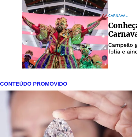
CARNAVAL
Conheça
Carnava
Campeão ga
folia e ai