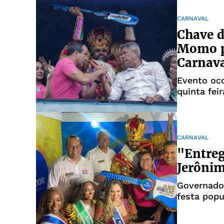
CARNAVAL
Chave d
Momo p
Carnava
Evento oc
quinta feir
CARNAVAL
"Entreg
Jerônim
Governado
festa pop