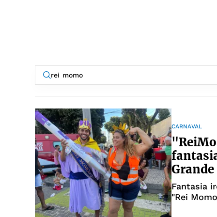
CARNAVAL
"ReiMon
fantasi
Grande
Fantasia i
"Rei Momo