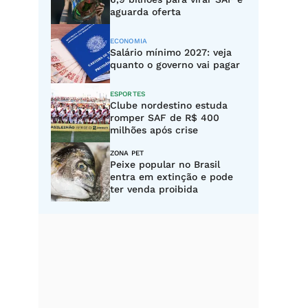
aguarda oferta
ECONOMIA
Salário mínimo 2027: veja
quanto o governo vai pagar
ESPORTES
Clube nordestino estuda
romper SAF de R$ 400
milhões após crise
ZONA PET
Peixe popular no Brasil
entra em extinção e pode
ter venda proibida