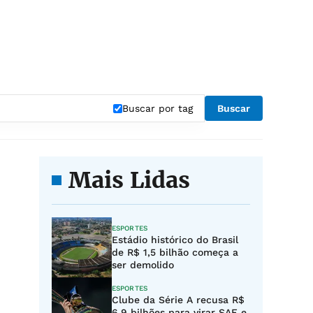
Buscar por tag
Buscar
Mais Lidas
ESPORTES
Estádio histórico do Brasil
de R$ 1,5 bilhão começa a
ser demolido
ESPORTES
Clube da Série A recusa R$
6,9 bilhões para virar SAF e