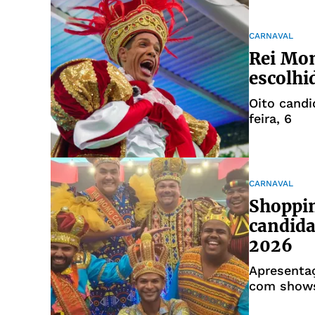
CARNAVAL
Rei Mo
escolhi
Oito candi
feira, 6
CARNAVAL
Shoppin
candida
2026
Apresenta
com shows,