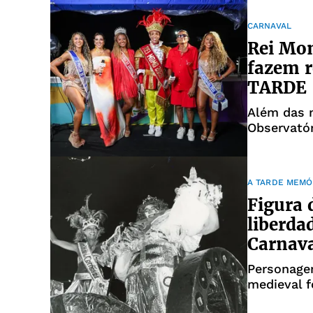
CARNAVAL
Rei Mo
fazem r
TARDE
Além das m
Observató
princesas 
A TARDE MEMÓ
Figura 
liberda
Carnav
Personagem
medieval f
Em Salvado