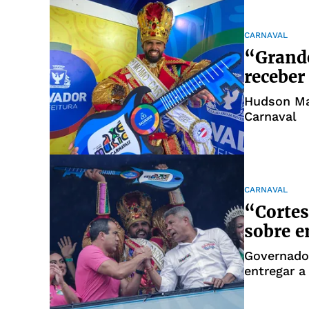
CARNAVAL
“Grand
receber
Hudson Ma
Carnaval
CARNAVAL
“Cortes
sobre e
Governador
entregar 