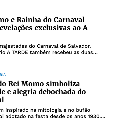
mo e Rainha do Carnaval
evelações exclusivas ao A
ajestades do Carnaval de Salvador,
rio A TARDE também recebeu as duas
da folia
RIA
do Rei Momo simboliza
de e alegria debochada do
al
 inspirado na mitologia e no bufão
oi adotado na festa desde os anos 1930.
r, cortejo oficial começou em 1961