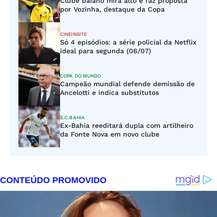
Clube baiano mira alto e faz proposta
por Vozinha, destaque da Copa
CINEINSITE
Só 4 episódios: a série policial da Netflix
ideal para segunda (06/07)
COPA DO MUNDO
Campeão mundial defende demissão de
Ancelotti e indica substitutos
E.C.BAHIA
Ex-Bahia reeditará dupla com artilheiro
da Fonte Nova em novo clube