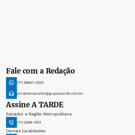
Fale com a Redação
(71) 99601-0020
jornalismoportal@grupoatarde.com.br
Assine
A TARDE
Salvador e Região Metropolitana
(71) 2886-1613
Demais localidades