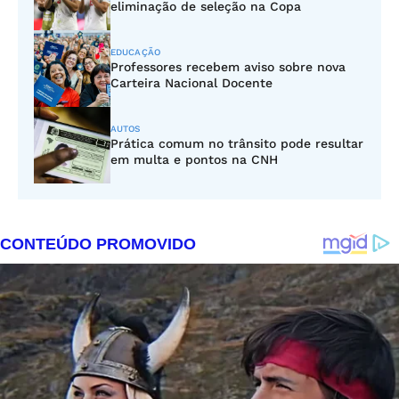
eliminação de seleção na Copa
EDUCAÇÃO
Professores recebem aviso sobre nova
Carteira Nacional Docente
AUTOS
Prática comum no trânsito pode resultar
em multa e pontos na CNH