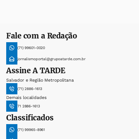
Fale com a Redação
(71) 99601-0020
jornalismoportal@grupoatarde.com.br
Assine
A TARDE
Salvador e Região Metropolitana
(71) 2886-1613
Demais localidades
71 2886-1613
Classificados
(71) 99965-8961