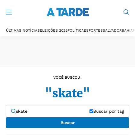
Últimas notícias
ÚLTIMAS NOTÍCIAS
ELEIÇÕES 2026
POLÍTICA
ESPORTES
SALVADOR
BAHIA
P
VOCÊ BUSCOU:
"skate"
Buscar por tag
Buscar