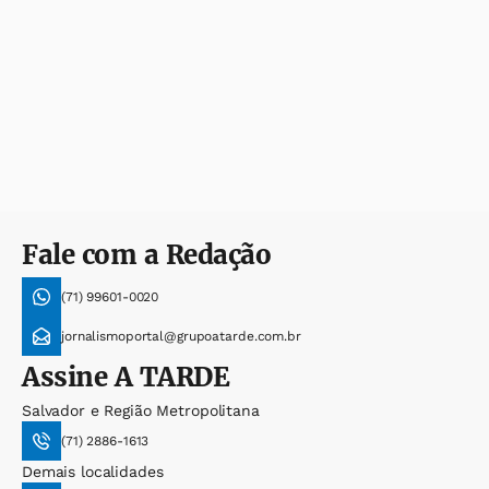
Fale com a Redação
(71) 99601-0020
jornalismoportal@grupoatarde.com.br
Assine
A TARDE
Salvador e Região Metropolitana
(71) 2886-1613
Demais localidades