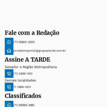
Fale com a Redação
(71) 99601-0020
jornalismoportal@grupoatarde.com.br
Assine
A TARDE
Salvador e Região Metropolitana
(71) 2886-1613
Demais localidades
71 2886-1613
Classificados
(71) 99965-8961