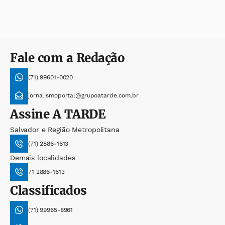
Fale com a Redação
(71) 99601-0020
jornalismoportal@grupoatarde.com.br
Assine
A TARDE
Salvador e Região Metropolitana
(71) 2886-1613
Demais localidades
71 2886-1613
Classificados
(71) 99965-8961