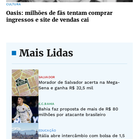
CULTURA
Oasis: milhões de fãs tentam comprar
ingressos e site de vendas cai
Mais Lidas
SALVADOR
Morador de Salvador acerta na Mega-
Sena e ganha R$ 32,5 mil
E.C.BAHIA
Bahia faz proposta de mais de R$ 80
milhões por atacante brasileiro
EDUCAÇÃO
Itália abre intercâmbio com bolsa de 1,5