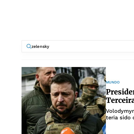
MUNDO
Preside
Terceir
Volodymyr 
teria sido
Rússia