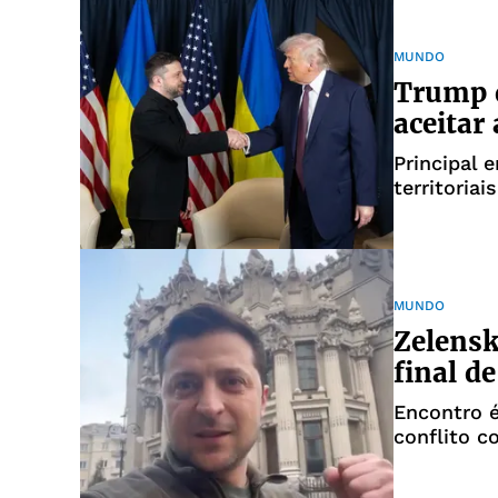
MUNDO
Trump d
aceitar
Principal 
territoriai
MUNDO
Zelens
final d
Encontro é
conflito c