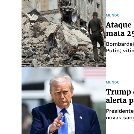
MUNDO
Ataque 
mata 25
Bombardei
Putin; vít
MUNDO
Trump 
alerta 
Presidente
novas san