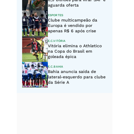
aguarda oferta
ESPORTES
Clube multicampeão da
Europa é vendido por
apenas R$ 6 após crise
E.C.VITÓRIA
Vitória elimina o Athletico
na Copa do Brasil em
goleada épica
E.C.BAHIA
Bahia anuncia saída de
lateral-esquerdo para clube
da Série A