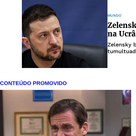
MUNDO
Zelensk
na Ucrâ
Zelensky 
tumultuada