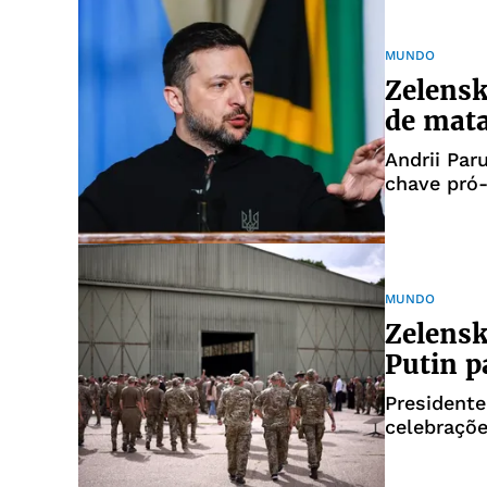
MUNDO
Zelensk
de mata
Andrii Par
chave pró-
autoridad
MUNDO
Zelensk
Putin p
Presidente
celebraçõ