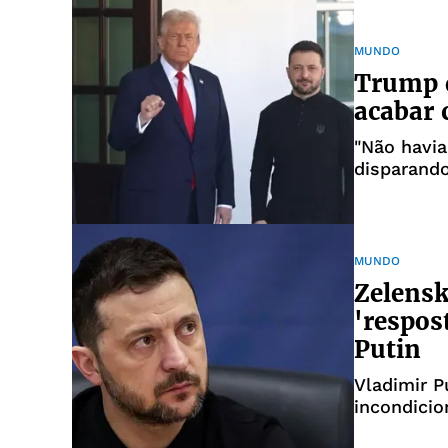
MUNDO
Trump d
acabar 
"Não havia
disparando
Trump na T
MUNDO
Zelensk
'respos
Putin
Vladimir P
incondicio