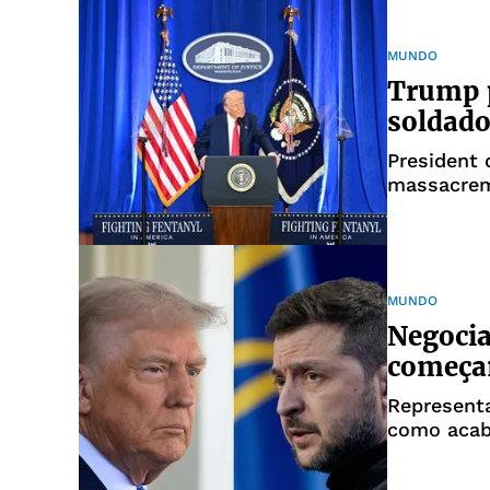
MUNDO
Trump p
soldado
President
massacrem
MUNDO
Negocia
começa
Represent
como acab
russa ao t