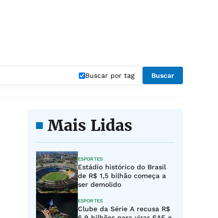
Buscar por tag
Buscar
Mais Lidas
ESPORTES
Estádio histórico do Brasil
de R$ 1,5 bilhão começa a
ser demolido
ESPORTES
Clube da Série A recusa R$
6,9 bilhões para virar SAF e