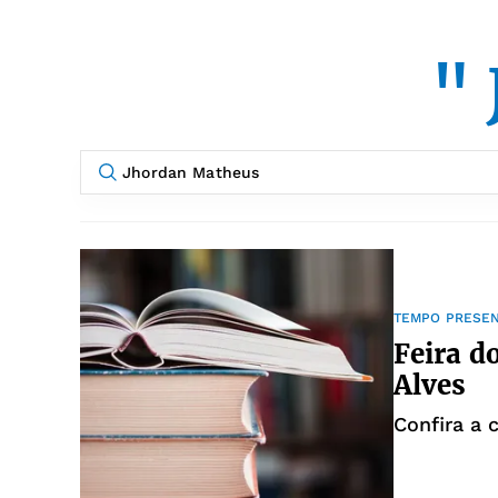
"
TEMPO PRESE
Feira d
Alves
Confira a 