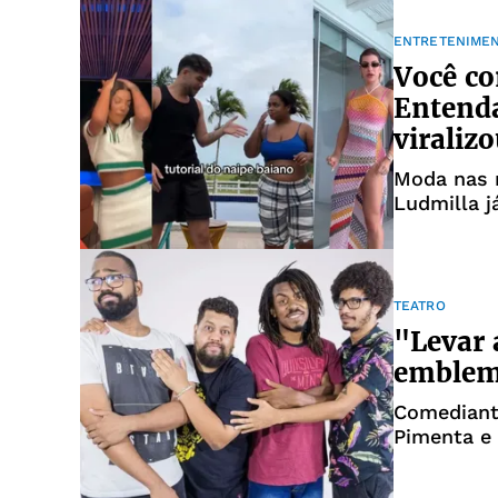
ENTRETENIME
Você co
Entenda
viraliz
Moda nas r
Ludmilla j
TEATRO
"Levar 
emblemá
Comediant
Pimenta e