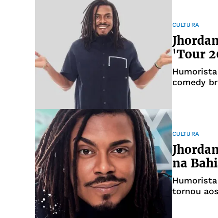
CULTURA
Jhorda
'Tour 2
Humorista
comedy bra
CULTURA
Jhordan
na Bahi
Humorista 
tornou ao