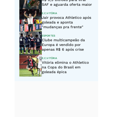
SAF e aguarda oferta maior
E.C.VITÓRIA
Jair provoca Athletico após
goleada e aponta
"mudanças pra frente"
ESPORTES
Clube multicampeão da
Europa é vendido por
apenas R$ 6 após crise
E.C.VITÓRIA
Vitória elimina o Athletico
na Copa do Brasil em
goleada épica