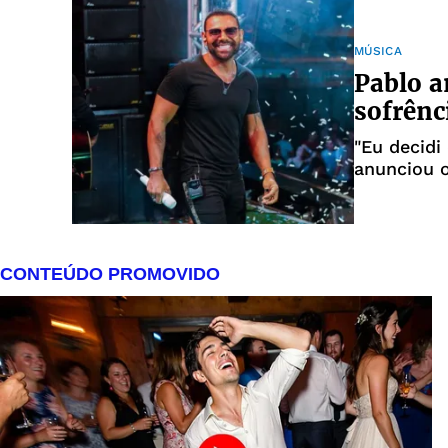
MÚSICA
Pablo a
sofrênc
"Eu decidi
anunciou o