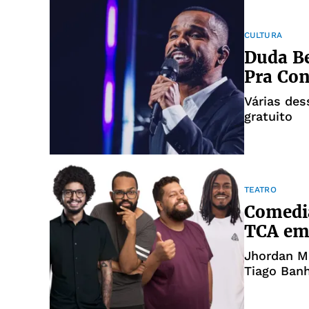
CULTURA
Duda Be
Pra Con
Várias des
gratuito
TEATRO
Comedi
TCA em
Jhordan M
Tiago Banh