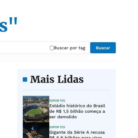
s"
Buscar por tag
Buscar
Mais Lidas
ESPORTES
Estádio histórico do Brasil
de R$ 1,5 bilhão começa a
ser demolido
ESPORTES
Gigante da Série A recusa
R$ 6,9 bilhões para virar