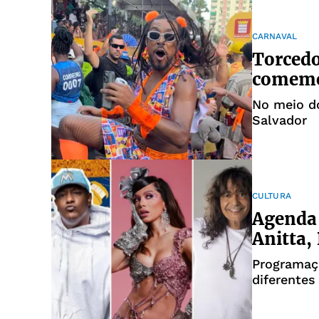
CARNAVAL
Torcedo
comemor
No meio do
Salvador
CULTURA
Agenda 
Anitta, 
Programaçã
diferentes
públicos