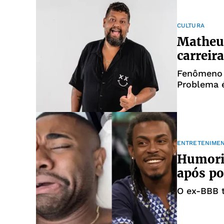
CULTURA
Matheus
carreir
Fenômeno n
Problema 
ENTRETENIME
Humoris
após po
O ex-BBB 