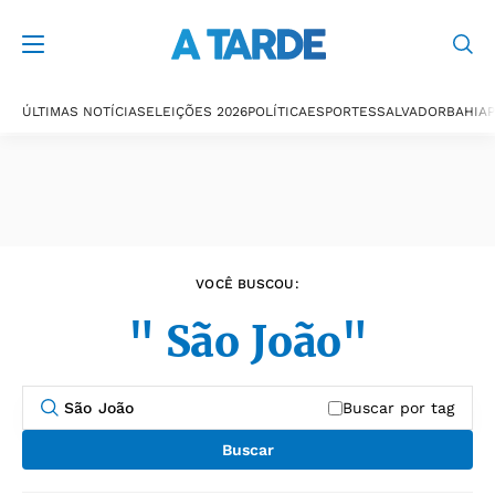
Últimas notícias
ÚLTIMAS NOTÍCIAS
ELEIÇÕES 2026
POLÍTICA
ESPORTES
SALVADOR
BAHIA
P
VOCÊ BUSCOU:
" São João"
Buscar por tag
Buscar