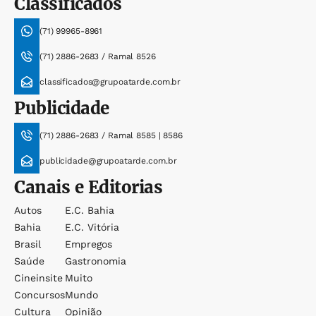
Classificados
(71) 99965-8961
(71) 2886-2683 / Ramal 8526
classificados@grupoatarde.com.br
Publicidade
(71) 2886-2683 / Ramal 8585 | 8586
publicidade@grupoatarde.com.br
Canais e Editorias
Autos
E.c. Bahia
Bahia
E.c. Vitória
Brasil
Empregos
Saúde
Gastronomia
Cineinsite
Muito
Concursos
Mundo
Cultura
Opinião