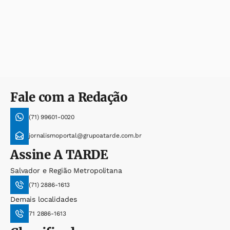
Fale com a Redação
(71) 99601-0020
jornalismoportal@grupoatarde.com.br
Assine
A TARDE
Salvador e Região Metropolitana
(71) 2886-1613
Demais localidades
71 2886-1613