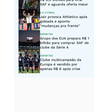
SAF e aguarda oferta maior
E.C.VITÓRIA
Jair provoca Athletico após
goleada e aponta
"mudanças pra frente"
ESPORTES
Grupo dos EUA prepara R$ 1
bilhão para comprar SAF de
clube da Série A
ESPORTES
Clube multicampeão da
Europa é vendido por
apenas R$ 6 após crise