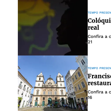
TEMPO PRESE
Colóqui
real
Confira a 
21
TEMPO PRESE
Francis
restaur
Confira a 
16