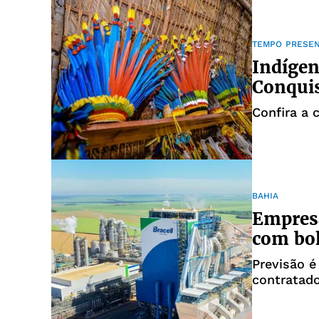
TEMPO PRESE
Indígen
Conqui
Confira a 
BAHIA
Empresa
com bol
Previsão é
contratad