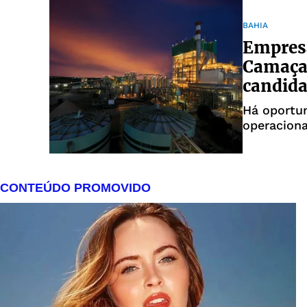
BAHIA
Empresa
Camaçar
candida
Há oportun
operaciona
deficiência