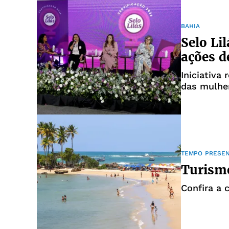
BAHIA
Selo Li
ações d
Iniciativa
das mulhe
TEMPO PRESE
Turismo
Confira a