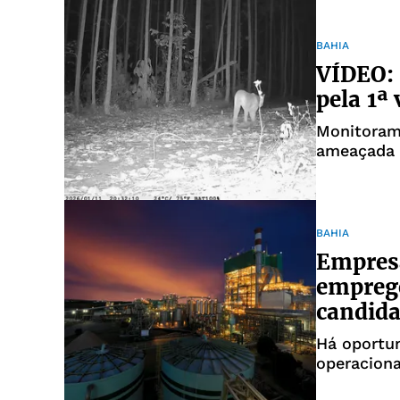
BAHIA
VÍDEO: 
pela 1ª
Monitorame
ameaçada 
BAHIA
Empresa
emprego
candida
Há oportun
operaciona