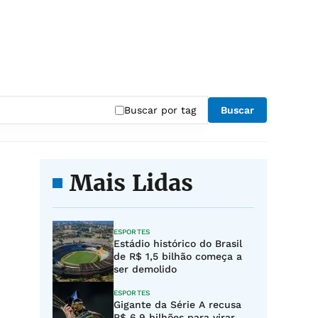
Buscar por tag
Buscar
Mais Lidas
ESPORTES
Estádio histórico do Brasil
de R$ 1,5 bilhão começa a
ser demolido
ESPORTES
Gigante da Série A recusa
R$ 6,9 bilhões para virar