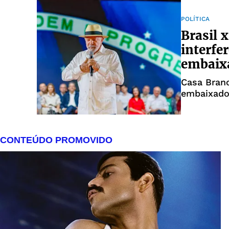
POLÍTICA
Brasil 
interfe
embaix
Casa Branc
embaixador