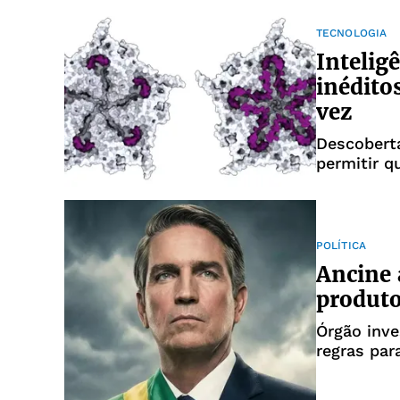
TECNOLOGIA
Inteligê
inédito
vez
Descoberta
permitir q
POLÍTICA
Ancine 
produto
Órgão inve
regras par