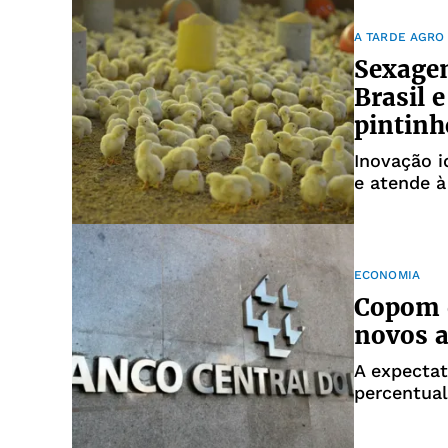
A TARDE AGRO
Sexagem
Brasil 
pintinh
Inovação i
e atende à
ECONOMIA
Copom d
novos a
A expectat
percentual