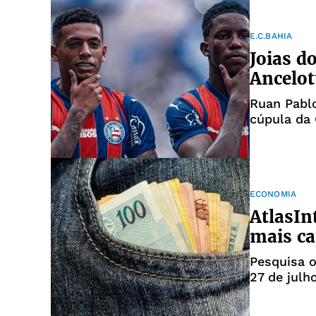
E.C.BAHIA
Joias d
Ancelot
Ruan Pabl
cúpula da
ECONOMIA
AtlasIn
mais ca
Pesquisa o
27 de julh