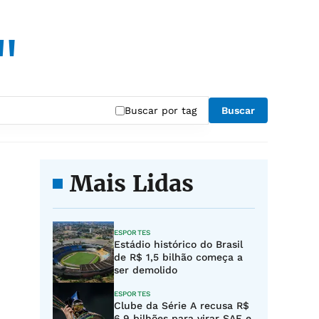
"
Buscar por tag
Buscar
Mais Lidas
ESPORTES
Estádio histórico do Brasil
de R$ 1,5 bilhão começa a
ser demolido
ESPORTES
Clube da Série A recusa R$
6,9 bilhões para virar SAF e