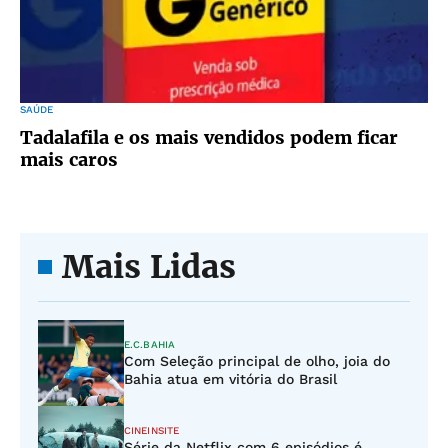
SAÚDE
Tadalafila e os mais vendidos podem ficar
mais caros
Mais Lidas
E.C.BAHIA
Com Seleção principal de olho, joia do
Bahia atua em vitória do Brasil
CINEINSITE
Série da Netflix com 6 episódios é