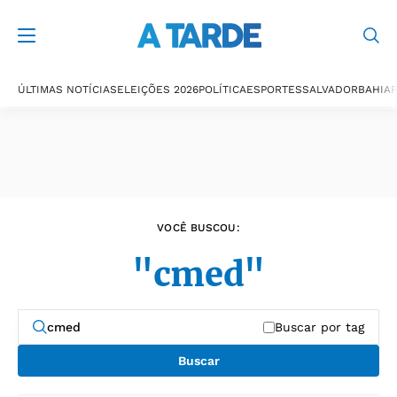
Últimas notícias
ÚLTIMAS NOTÍCIAS
ELEIÇÕES 2026
POLÍTICA
ESPORTES
SALVADOR
BAHIA
P
VOCÊ BUSCOU:
"cmed"
Buscar por tag
Buscar