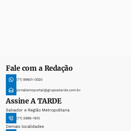
Fale com a Redação
(71) 99601-0020
jornalismoportal@grupoatarde.com.br
Assine
A TARDE
Salvador e Região Metropolitana
(71) 2886-1613
Demais localidades