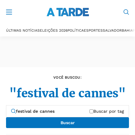
Últimas notícias
ÚLTIMAS NOTÍCIAS
ELEIÇÕES 2026
POLÍTICA
ESPORTES
SALVADOR
BAHIA
P
VOCÊ BUSCOU:
"festival de cannes"
Buscar por tag
Buscar