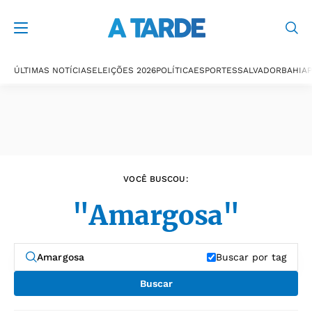
Últimas notícias
ÚLTIMAS NOTÍCIAS
ELEIÇÕES 2026
POLÍTICA
ESPORTES
SALVADOR
BAHIA
P
VOCÊ BUSCOU:
"Amargosa"
Buscar por tag
Buscar