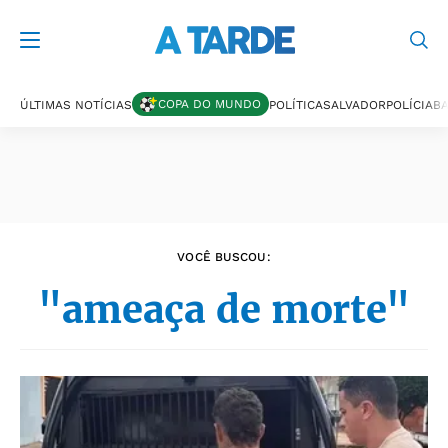
Últimas notícias
COPA DO MUNDO
ÚLTIMAS NOTÍCIAS
POLÍTICA
SALVADOR
POLÍCIA
BA
VOCÊ BUSCOU:
"ameaça de morte"