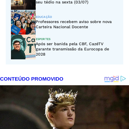
seu tédio na sexta (03/07)
EDUCAÇÃO
Professores recebem aviso sobre nova
Carteira Nacional Docente
ESPORTES
Após ser banida pela CBF, CazéTV
garante transmissão da Eurocopa de
2028