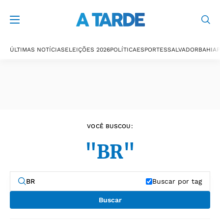
Últimas notícias
ÚLTIMAS NOTÍCIAS
ELEIÇÕES 2026
POLÍTICA
ESPORTES
SALVADOR
BAHIA
P
VOCÊ BUSCOU:
"BR"
Buscar por tag
Buscar