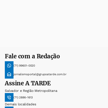
Fale com a Redação
(71) 99601-0020
jornalismoportal@grupoatarde.com.br
Assine
A TARDE
Salvador e Região Metropolitana
(71) 2886-1613
Demais localidades