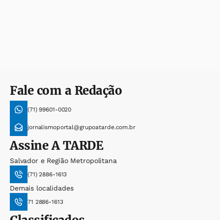
Fale com a Redação
(71) 99601-0020
jornalismoportal@grupoatarde.com.br
Assine
A TARDE
Salvador e Região Metropolitana
(71) 2886-1613
Demais localidades
71 2886-1613