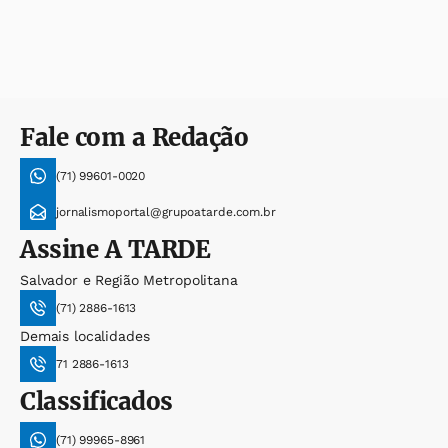
Fale com a Redação
(71) 99601-0020
jornalismoportal@grupoatarde.com.br
Assine
A TARDE
Salvador e Região Metropolitana
(71) 2886-1613
Demais localidades
71 2886-1613
Classificados
(71) 99965-8961