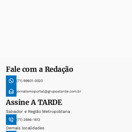
Fale com a Redação
(71) 99601-0020
jornalismoportal@grupoatarde.com.br
Assine
A TARDE
Salvador e Região Metropolitana
(71) 2886-1613
Demais localidades