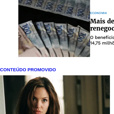
ECONOMIA
Mais de
renegoc
O benefíci
14,75 mil