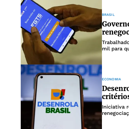
BRASIL
Governo
renegoc
Trabalhad
mil para q
ECONOMIA
Desenro
critéri
Iniciativa 
renegocia