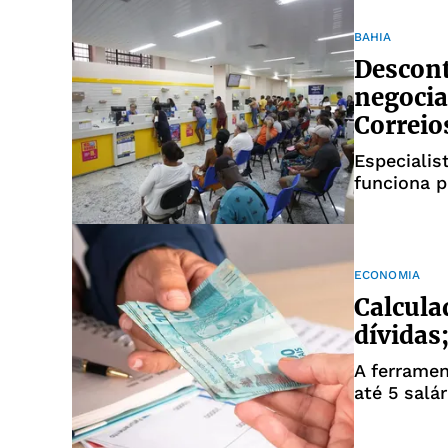
BAHIA
Descont
negocia
Correio
Especialis
funciona p
ECONOMIA
Calcula
dívidas
A ferramen
até 5 salá