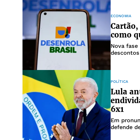
ECONOMIA
Cartão,
como qu
Nova fase 
descontos
POLÍTICA
Lula an
endivid
6x1
Em pronunc
defende d