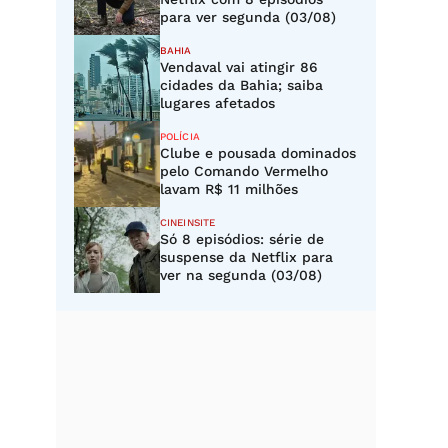
para ver segunda (03/08)
BAHIA
Vendaval vai atingir 86
cidades da Bahia; saiba
lugares afetados
POLÍCIA
Clube e pousada dominados
pelo Comando Vermelho
lavam R$ 11 milhões
CINEINSITE
Só 8 episódios: série de
suspense da Netflix para
ver na segunda (03/08)