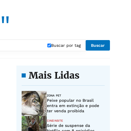
l"
Buscar por tag
Buscar
Mais Lidas
ZONA PET
Peixe popular no Brasil
entra em extinção e pode
ter venda proibida
CINEINSITE
Série de suspense da
Netflix com 8 episódios