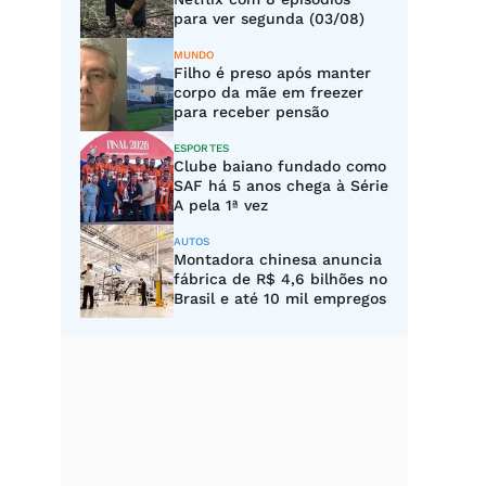
para ver segunda (03/08)
MUNDO
Filho é preso após manter
corpo da mãe em freezer
para receber pensão
ESPORTES
Clube baiano fundado como
SAF há 5 anos chega à Série
A pela 1ª vez
AUTOS
Montadora chinesa anuncia
fábrica de R$ 4,6 bilhões no
Brasil e até 10 mil empregos