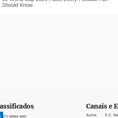
assificados
Canais e E
Autos
E.c. B
(71) 99965-8961