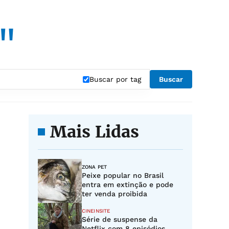
"
Buscar por tag
Buscar
Mais Lidas
ZONA PET
Peixe popular no Brasil
entra em extinção e pode
ter venda proibida
CINEINSITE
Série de suspense da
Netflix com 8 episódios