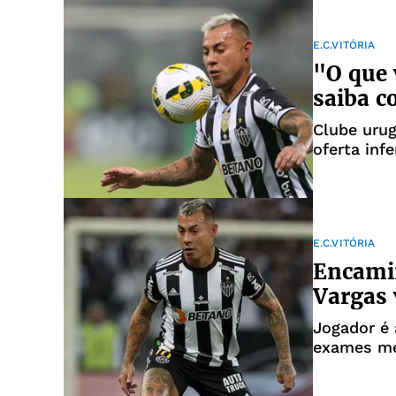
E.C.VITÓRIA
"O que 
saiba c
Clube uru
oferta infe
E.C.VITÓRIA
Encamin
Vargas 
Jogador é 
exames m