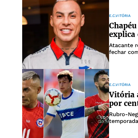
E.C.VITÓRIA
Chapéu 
explica
Atacante 
fechar com
E.C.VITÓRIA
Vitória
por cen
Rubro-Negr
temporad