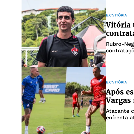
E.C.VITÓRIA
Vitória
contra
Rubro-Neg
contrataç
E.C.VITÓRIA
Após es
Vargas 
Atacante c
enfrenta a