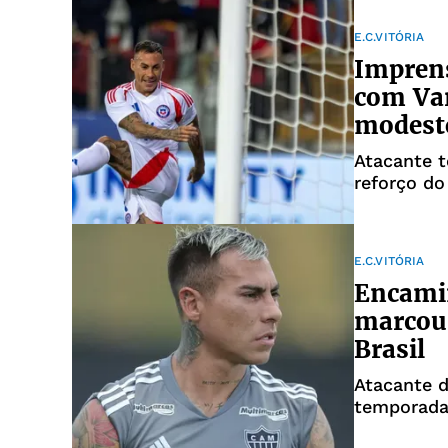
E.C.VITÓRIA
Imprens
com Var
modest
Atacante 
reforço d
E.C.VITÓRIA
Encamin
marcou 
Brasil
Atacante d
temporad