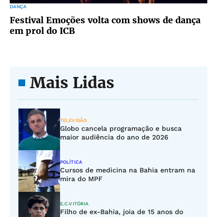
DANÇA
Festival Emoções volta com shows de dança
em prol do ICB
Mais Lidas
TELEVISÃO
Globo cancela programação e busca
maior audiência do ano de 2026
POLÍTICA
Cursos de medicina na Bahia entram na
mira do MPF
E.C.VITÓRIA
Filho de ex-Bahia, joia de 15 anos do