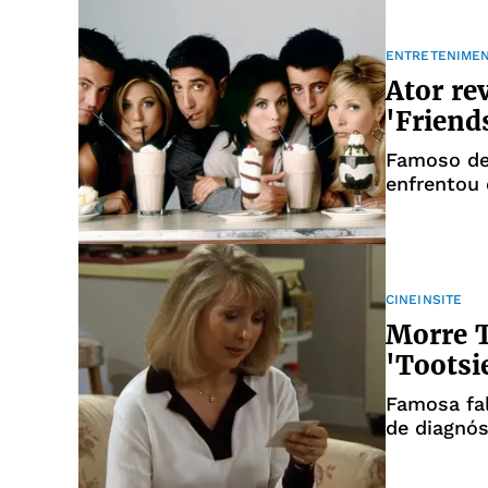
ENTRETENIME
Ator re
'Friend
Famoso de
enfrentou 
CINEINSITE
Morre T
'Tootsi
Famosa fa
de diagnós