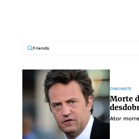
CINEINSITE
Morte d
desdob
Ator morr