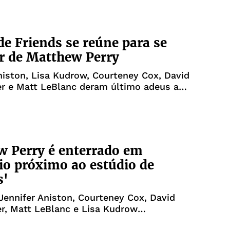
de Friends se reúne para se
r de Matthew Perry
niston, Lisa Kudrow, Courteney Cox, David
 e Matt LeBlanc deram último adeus ao
 Perry é enterrado em
io próximo ao estúdio de
s'
Jennifer Aniston, Courteney Cox, David
, Matt LeBlanc e Lisa Kudrow
am do funeral