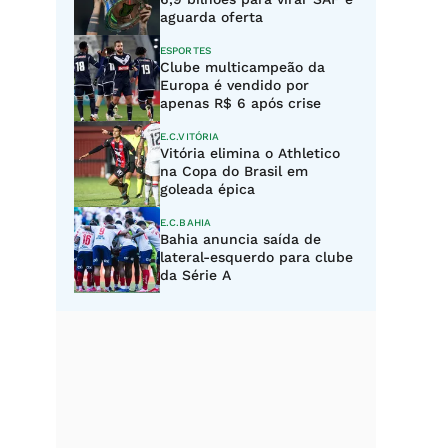
aguarda oferta
ESPORTES
Clube multicampeão da
Europa é vendido por
apenas R$ 6 após crise
E.C.VITÓRIA
Vitória elimina o Athletico
na Copa do Brasil em
goleada épica
E.C.BAHIA
Bahia anuncia saída de
lateral-esquerdo para clube
da Série A