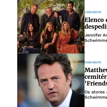
CINEINSITE
Elenco 
despedi
Jennifer A
Schwimmer
amigo
CINEINSITE
Matthew
cemitér
'Friend
Os atores 
Schwimmer
participar