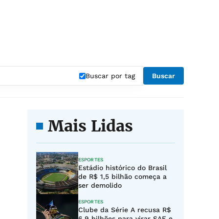
Buscar por tag
Buscar
Mais Lidas
ESPORTES
Estádio histórico do Brasil
de R$ 1,5 bilhão começa a
ser demolido
ESPORTES
Clube da Série A recusa R$
6,9 bilhões para virar SAF e