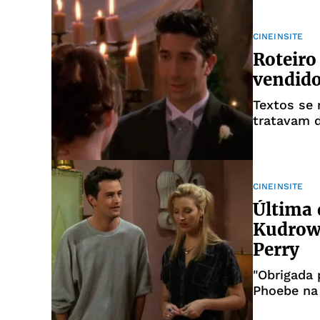
CINEINSITE
Roteiro
vendido
Textos se 
tratavam 
CINEINSITE
Última 
Kudrow
Perry
"Obrigada 
Phoebe na 