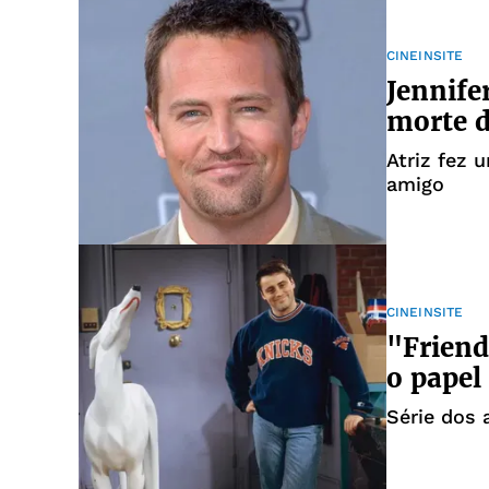
CINEINSITE
Jennife
morte 
Atriz fez
amigo
CINEINSITE
"Friend
o papel
Série dos 