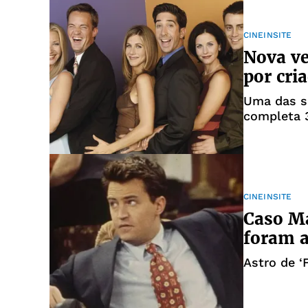
CINEINSITE
Nova ve
por cri
Uma das sé
completa 
CINEINSITE
Caso Ma
foram a
Astro de ‘