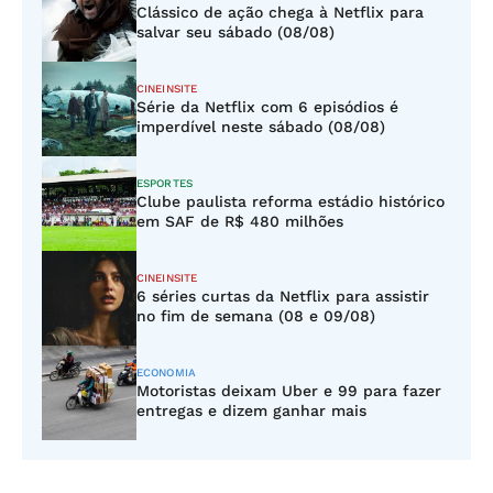
Clássico de ação chega à Netflix para
salvar seu sábado (08/08)
CINEINSITE
Série da Netflix com 6 episódios é
imperdível neste sábado (08/08)
ESPORTES
Clube paulista reforma estádio histórico
em SAF de R$ 480 milhões
CINEINSITE
6 séries curtas da Netflix para assistir
no fim de semana (08 e 09/08)
ECONOMIA
Motoristas deixam Uber e 99 para fazer
entregas e dizem ganhar mais