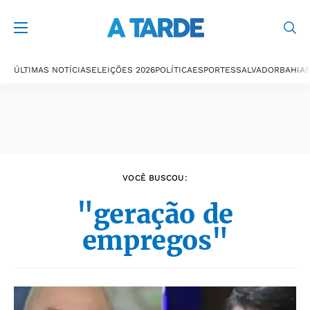
Últimas notícias
ÚLTIMAS NOTÍCIAS
ELEIÇÕES 2026
POLÍTICA
ESPORTES
SALVADOR
BAHIA
P
VOCÊ BUSCOU:
"geração de
empregos"