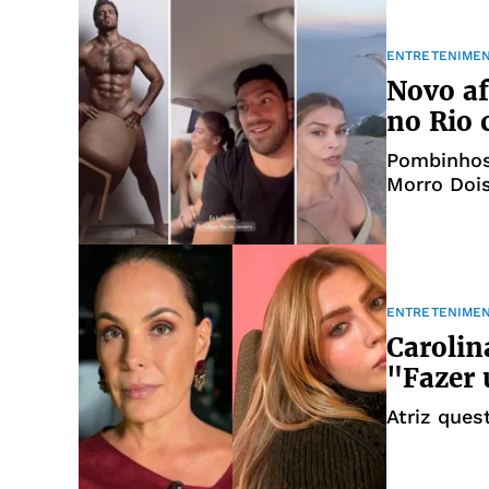
ENTRETENIME
Novo af
no Rio 
Pombinhos
Morro Doi
ENTRETENIME
Carolin
"Fazer 
Atriz ques