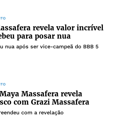
NTO
assafera revela valor incrível
ebeu para posar nua
ou nua após ser vice-campeã do BBB 5
NTO
Maya Massafera revela
sco com Grazi Massafera
reendeu com a revelação