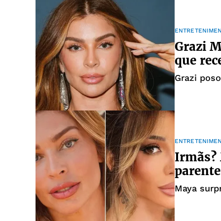
ENTRETENIME
Grazi M
que rec
Grazi pos
ENTRETENIME
Irmãs? 
parente
Maya surp