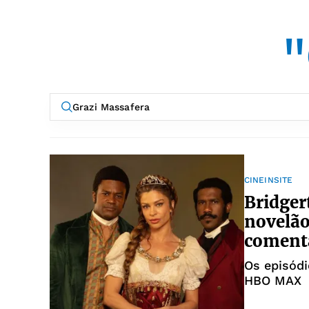
"
CINEINSITE
Bridger
novelão
coment
Os episódi
HBO MAX