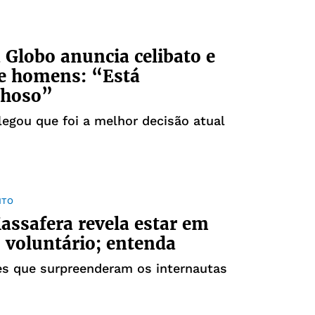
a Globo anuncia celibato e
e homens: “Está
lhoso”
alegou que foi a melhor decisão atual
NTO
assafera revela estar em
o voluntário; entenda
es que surpreenderam os internautas