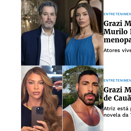
ENTRETENIME
Grazi M
Murilo 
menop
Atores vi
ENTRETENIME
Grazi M
de Cau
Atriz está
novela da