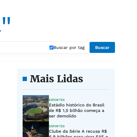
a"
Buscar por tag
Buscar
Mais Lidas
ESPORTES
Estádio histórico do Brasil
de R$ 1,5 bilhão começa a
ser demolido
ESPORTES
Clube da Série A recusa R$
6,9 bilhões para virar SAF e