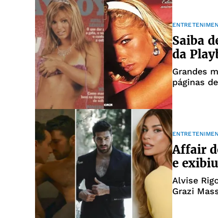
ENTRETENIME
Saiba d
da Play
Grandes m
páginas d
ENTRETENIME
Affair 
e exib
Alvise Rig
Grazi Mass
confira