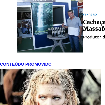
FENAGRO
Cachaça
Massafe
Produtor d