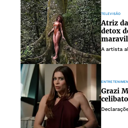
TELEVISÃO
Atriz d
detox d
maravi
A artista 
ENTRETENIME
Grazi M
celibat
Declaraçõ