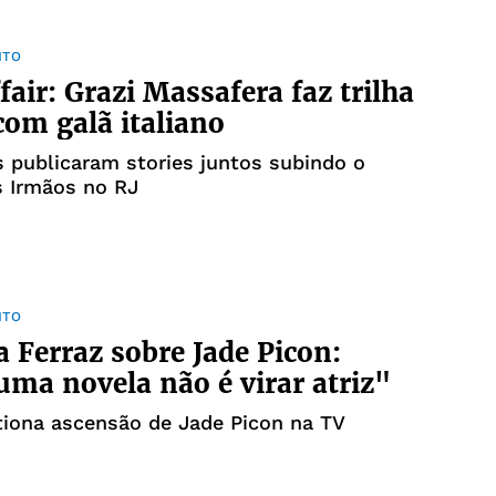
NTO
fair: Grazi Massafera faz trilha
com galã italiano
 publicaram stories juntos subindo o
s Irmãos no RJ
NTO
a Ferraz sobre Jade Picon:
uma novela não é virar atriz"
tiona ascensão de Jade Picon na TV