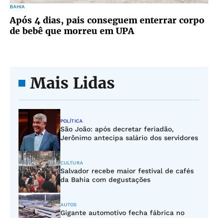
BAHIA
Após 4 dias, pais conseguem enterrar corpo
de bebê que morreu em UPA
Mais Lidas
POLÍTICA
São João: após decretar feriadão,
Jerônimo antecipa salário dos servidores
CULTURA
Salvador recebe maior festival de cafés
da Bahia com degustações
AUTOS
Gigante automotivo fecha fábrica no