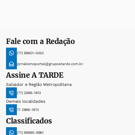
Fale com a Redação
(71) 99601-0020
jornalismoportal@grupoatarde.com.br
Assine
A TARDE
Salvador e Região Metropolitana
(71) 2886-1613
Demais localidades
71 2886-1613
Classificados
(71) 99965-8961